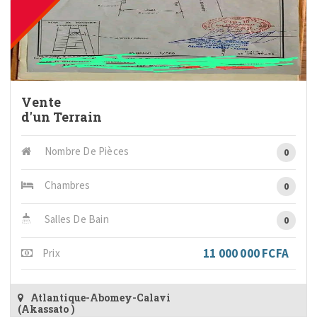
Vente
d'un Terrain
Nombre De Pièces
0
Chambres
0
Salles De Bain
0
11 000 000 FCFA
Prix
Atlantique-Abomey-Calavi
(Akassato )