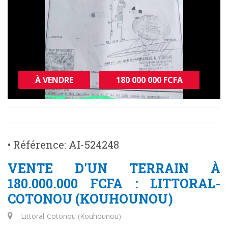
À VENDRE
180 000 000 FCFA
• Référence: AI-524248
VENTE D'UN TERRAIN À
180.000.000 FCFA : LITTORAL-
COTONOU (KOUHOUNOU)
Littoral-Cotonou (Kouhounou)