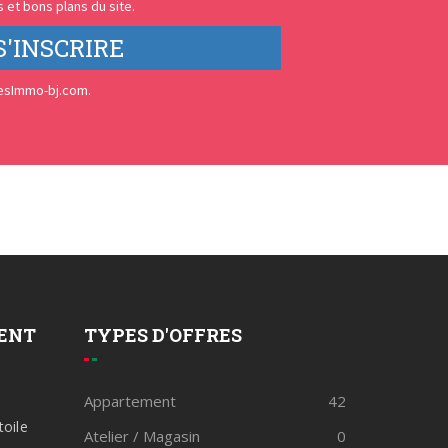
 et bons plans du site.
S'INSCRIRE
esImmo-bj.com.
ENT
TYPES D'OFFRES
Appartement
42
toile
Atelier / Magasin
0