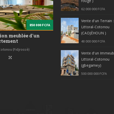
rouge )
62 000 000 FCFA
Vente d'un Terrain :
850 000 FCFA
Littoral-Cotonou
(CADJÈHOUN )
ion meublée d'un
rtement
48 000 000 FCFA
-Cotonou (Fidjrossè)
Vente d'un Immeubl
Littoral-Cotonou
(gbegamey)
500 000 000 FCFA