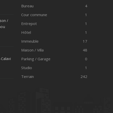
Bureau
4
Cour commune
1
son /
Entrepot
1
onou
Hôtel
1
Immeuble
17
Maison / Villa
48
Calavi
Parking / Garage
0
Studio
1
Terrain
242