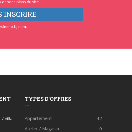
 et bons plans du site.
S'INSCRIRE
esImmo-bj.com.
ENT
TYPES D'OFFRES
Appartement
42
 Villa :
Atelier / Magasin
0