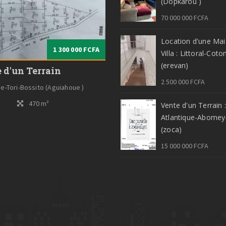
(Dopkarou )
70 000 000 FCFA
Location d'une Mai
1 300 000 FCFA
Villa : Littoral-Cot
(erevan)
 d'un Terrain
2 500 000 FCFA
ue-Tori-Bossito (Aguiahoue )
470 m²
Vente d'un Terrain :
Atlantique-Abomey-
(zoca)
15 000 000 FCFA