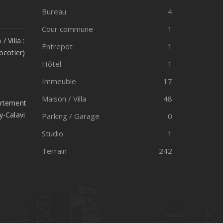
Bureau
4
Cour commune
1
 Villa :
Entrepot
1
ocotier)
Hôtel
1
Immeuble
17
Maison / Villa
48
artement
y-Calavi
Parking / Garage
0
Studio
1
Terrain
242