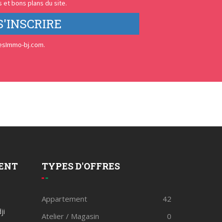
 et bons plans du site.
S'INSCRIRE
esImmo-bj.com.
ENT
TYPES D'OFFRES
Appartement
42
ji
Atelier / Magasin
0