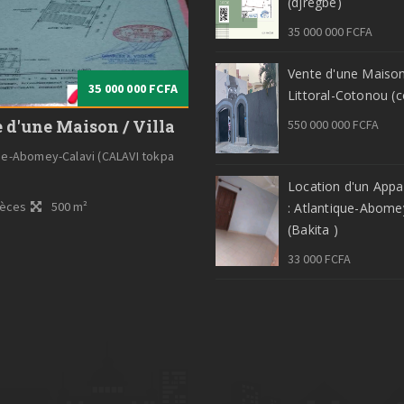
(djregbé)
35 000 000 FCFA
Vente d'une Maison /
35 000 000 FCFA
Littoral-Cotonou (c
 d'une Maison / Villa
550 000 000 FCFA
ue-Abomey-Calavi (CALAVI tokpa
Location d'un App
ièces
500 m²
: Atlantique-Abome
(Bakita )
33 000 FCFA