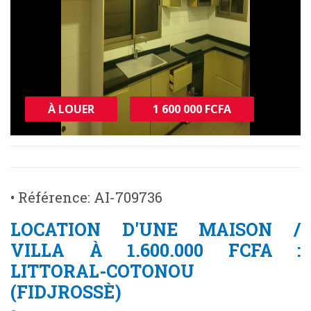
À LOUER
1 600 000 FCFA
• Référence: AI-709736
LOCATION D'UNE MAISON /
VILLA À 1.600.000 FCFA :
LITTORAL-COTONOU
(FIDJROSSÈ)