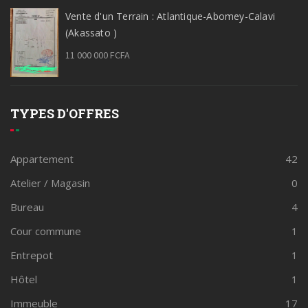
Vente d'un Terrain : Atlantique-Abomey-Calavi
(Akassato )
11 000 000 FCFA
TYPES D'OFFRES
Appartement
42
Atelier / Magasin
0
Bureau
4
Cour commune
1
Entrepot
1
Hôtel
1
Immeuble
17