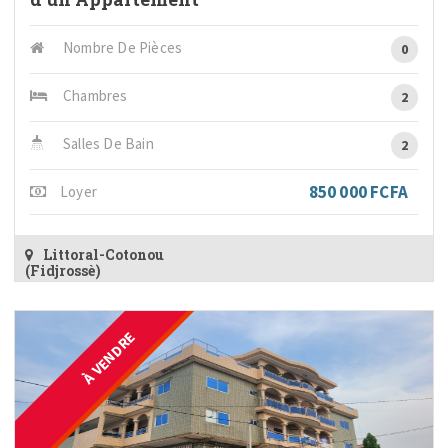
Nombre De Pièces
0
Chambres
2
Salles De Bain
2
850 000 FCFA
Loyer
Littoral-Cotonou
(Fidjrossè)
À VENDRE